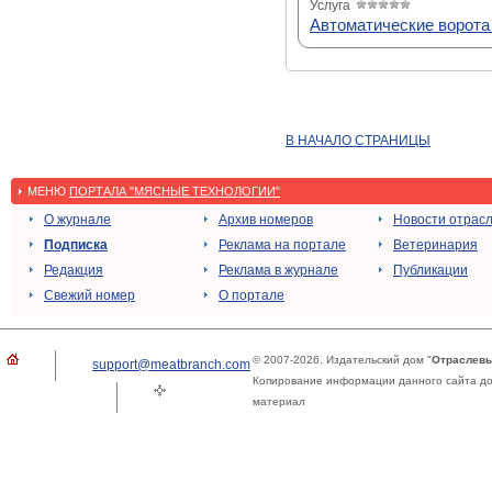
Услуга
Автоматические ворота
В НАЧАЛО СТРАНИЦЫ
МЕНЮ
ПОРТАЛА "МЯСНЫЕ ТЕХНОЛОГИИ"
О журнале
Архив номеров
Новости отрас
Подписка
Реклама на портале
Ветеринария
Редакция
Реклама в журнале
Публикации
Свежий номер
О портале
© 2007-2026. Издательский дом "
Отраслевы
support@meatbranch.com
Копирование информации данного сайта доп
материал