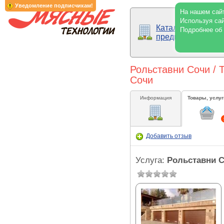
Уведомление подписчикам!
На нашем сайт
Используя сай
Каталог
Подробнее об
предприятий
Рольставни Сочи / 
Сочи
Информация
Товары, услуг
Добавить отзыв
Услуга:
Рольставни 