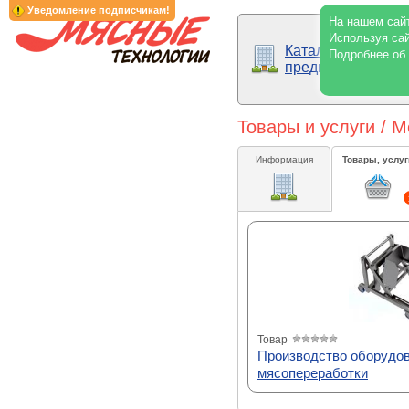
Уведомление подписчикам!
На нашем сайт
Используя сай
Каталог
Подробнее об
предприятий
Товары и услуги / 
Информация
Товары, услуг
Товар
Производство оборудо
мясопереработки