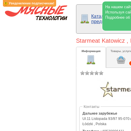
Уведомление подписчикам!
На нашем сайт
Используя сай
Каталог
Подробнее об
предприятий
Starmeat Katowicz , 
Информация
Товары, услуг
Контакты
Дальнее зарубежье
Ul.11 Listopada 93/97 95-070
Łódzki , Polska