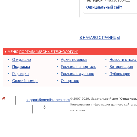
Телефон:
+48530906411
Официальный сайт
В НАЧАЛО СТРАНИЦЫ
МЕНЮ
ПОРТАЛА "МЯСНЫЕ ТЕХНОЛОГИИ"
О журнале
Архив номеров
Новости отрас
Подписка
Реклама на портале
Ветеринария
Редакция
Реклама в журнале
Публикации
Свежий номер
О портале
© 2007-2026. Издательский дом "
Отраслевы
support@meatbranch.com
Копирование информации данного сайта доп
материал