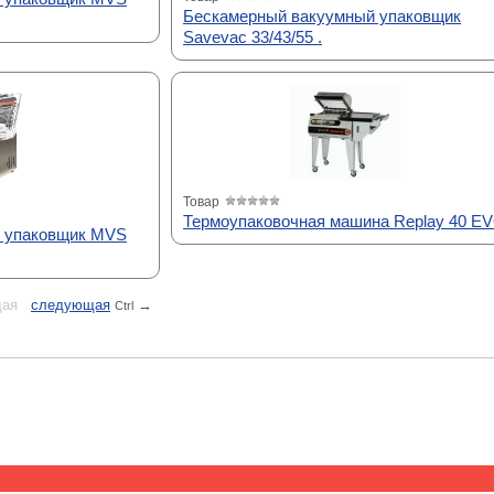
Бескамерный вакуумный упаковщик
Savevac 33/43/55 .
Товар
Термоупаковочная машина Replay 40 E
 упаковщик MVS
ая
cледующая
→
Ctrl