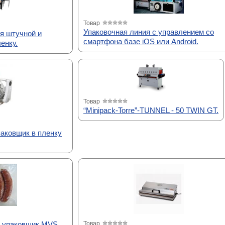
Товар
Упаковочная линия с управлением со
я штучной и
смартфона базе iOS или Android.
енку.
Товар
“Minipack-Torre”-TUNNEL - 50 TWIN GT.
аковщик в пленку
 упаковщик MVS
Товар