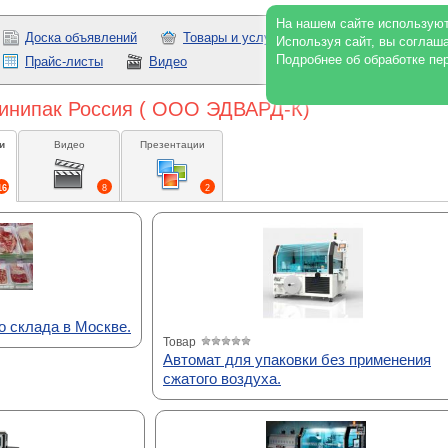
На нашем сайте используют
Доска объявлений
Товары и услуги
Работа
През
Используя сайт, вы соглаш
Подробнее об обработке пе
Прайс-листы
Видео
Минипак Россия ( ООО ЭДВАРД-К)
и
Видео
Презентации
16
8
2
о склада в Москве.
Товар
Автомат для упаковки без применения
сжатого воздуха.