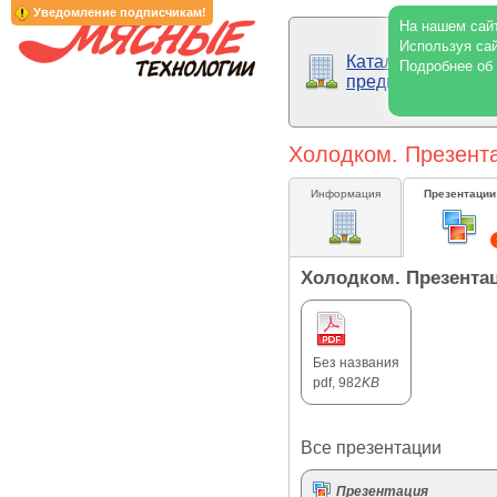
Уведомление подписчикам!
На нашем сайт
Используя сай
Каталог
Подробнее об
предприятий
Холодком. Презента
Информация
Презентации
Холодком. Презентац
Без названия
pdf, 982
KB
Все презентации
Презентация