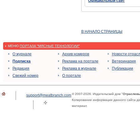
Официальный сайт
В НАЧАЛО СТРАНИЦЫ
МЕНЮ
ПОРТАЛА "МЯСНЫЕ ТЕХНОЛОГИИ"
О журнале
Архив номеров
Новости отрас
Подписка
Реклама на портале
Ветеринария
Редакция
Реклама в журнале
Публикации
Свежий номер
О портале
© 2007-2026. Издательский дом "
Отраслевы
support@meatbranch.com
Копирование информации данного сайта доп
материал