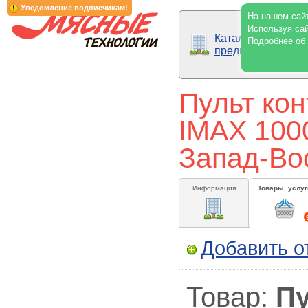
Уведомление подписчикам!
На нашем сайт
Используя сай
Каталог
Подробнее об
предприятий
Пульт ко
IMAX 1000
Запад-Во
Информация
Товары, услуг
Добавить о
Товар:
Пу