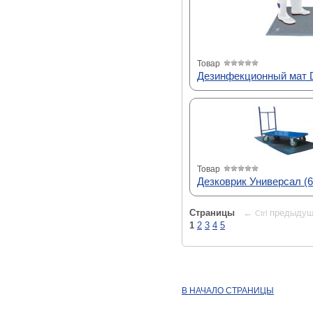
Товар
Дезинфекционный мат D
Товар
Дезковрик Универсал (6
Страницы
←
предыдущ
Ctrl
1
2
3
4
5
В НАЧАЛО СТРАНИЦЫ