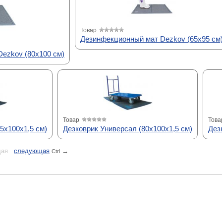
Товар
Дезинфекционный мат Dezkov (65х95 см
ezkov (80х100 см)
Товар
Това
5х100х1,5 см)
Дезковрик Универсал (80х100х1,5 см)
Дез
ая
cледующая
→
Ctrl