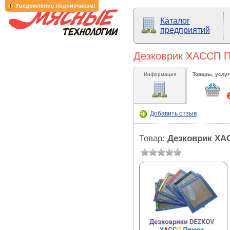
Уведомление подписчикам!
Каталог
предприятий
Дезковрик ХАССП Пл
Информация
Товары, услуг
Добавить отзыв
Товар:
Дезковрик ХА