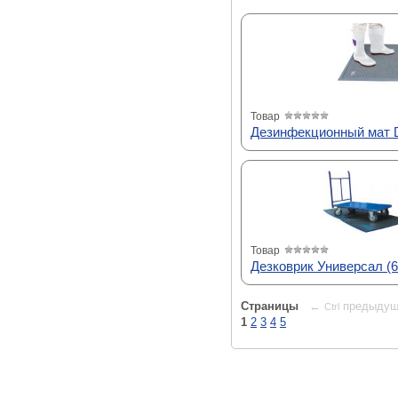
Товар
Дезинфекционный мат D
Товар
Дезковрик Универсал (6
Страницы
←
предыдущ
Ctrl
1
2
3
4
5