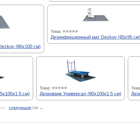
Товар
Дезинфекционный мат Dezkov (65х95 см
ezkov (80х100 см)
Товар
Това
5х100х1,5 см)
Дезковрик Универсал (80х100х1,5 см)
Дез
ая
cледующая
→
Ctrl