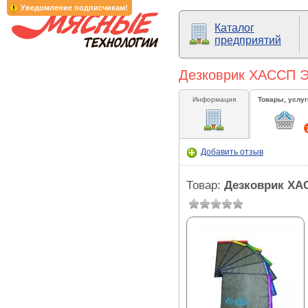
Уведомление подписчикам!
Каталог
предприятий
Дезковрик ХАССП Эк
Информация
Товары, услуг
Добавить отзыв
Товар:
Дезковрик ХАС