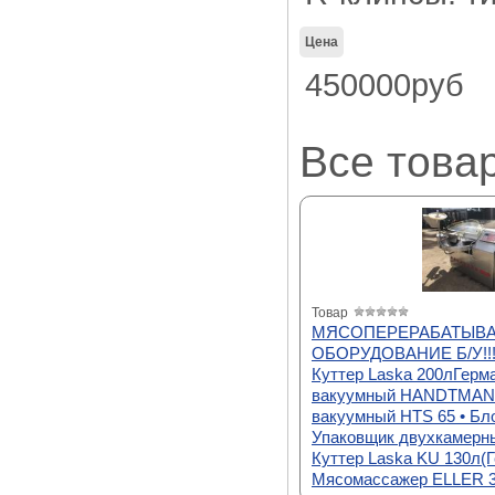
Цена
450000руб
Все това
Товар
МЯСОПЕРЕРАБАТЫВ
ОБОРУДОВАНИЕ Б/У!!!
Куттер Laska 200лГерм
вакуумный HANDTMANN
вакуумный HTS 65 • Бло
Упаковщик двухкамерны
Куттер Laska KU 130л(Г
Мясомассажер ELLER 3