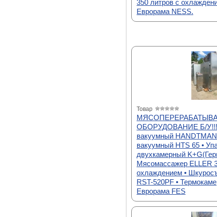
350 литров с охлажден
Еврорама NESS.
Товар
МЯСОПЕРЕРАБАТЫВ
ОБОРУДОВАНИЕ Б/У!!!
вакуумный HANDTMANN
вакуумный HTS 65 • Уп
двухкамерный K+G(Герм
Мясомассажер ELLER 3
охлаждением • Шкурос
RST-520PF • Термокаме
Еврорама FES