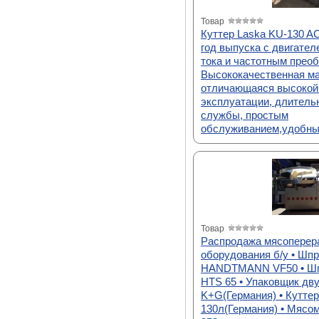
Товар
Куттер Laska KU-130 A
год выпуска с двигател
тока и частотным прео
Высококачественная м
отличающаяся высокой
эксплуатации, длитель
службы, простым
обслуживанием,удобны
Товар
Распродажа мясопере
оборудования б/у • Шп
HANDTMANN VF50 • Шп
HTS 65 • Упаковщик дв
K+G(Германия) • Кутте
130л(Германия) • Мяс