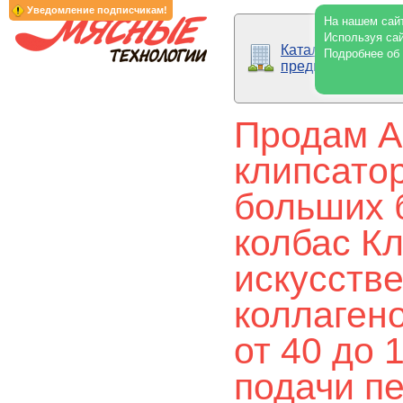
Уведомление подписчикам!
На нашем сайт
Используя сай
Каталог
Подробнее об
предприятий
Продам А
клипсатор
больших 
колбас К
искусств
коллаген
от 40 до 
подачи п