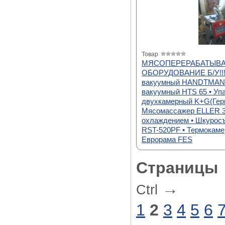
Товар
МЯСОПЕРЕРАБАТЫВ
ОБОРУДОВАНИЕ Б/У!!!
вакуумный HANDTMANN
вакуумный HTS 65 • Уп
двухкамерный K+G(Герм
Мясомассажер ELLER 3
охлаждением • Шкурос
RST-520PF • Термокаме
Еврорама FES
Страницы
→
Ctrl
1
2
3
4
5
6